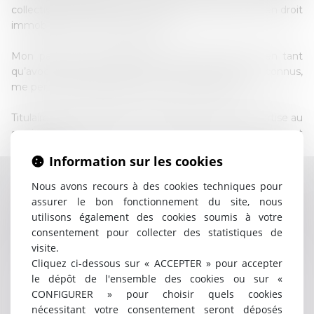
collectivités territoriales, en assistance éducative et en droit
immobilier et de la construction.
Mon parcours m’a également conduit à exercer en tant
qu’avocat individuel ainsi qu’au sein de cabinets reconnus,
me permettant d’acquérir une solide expérience.
Titulaire d’un DEA de Droit Public je mets mon expertise au
service de mes clients en alliant rigueur, écoute et
engagement.
Information sur les cookies
Nous avons recours à des cookies techniques pour
Contacter
Blandine
assurer le bon fonctionnement du site, nous
GAILLARD
utilisons également des cookies soumis à votre
consentement pour collecter des statistiques de
visite.
Cliquez ci-dessous sur « ACCEPTER » pour accepter
le dépôt de l'ensemble des cookies ou sur «
CONFIGURER » pour choisir quels cookies
nécessitant votre consentement seront déposés