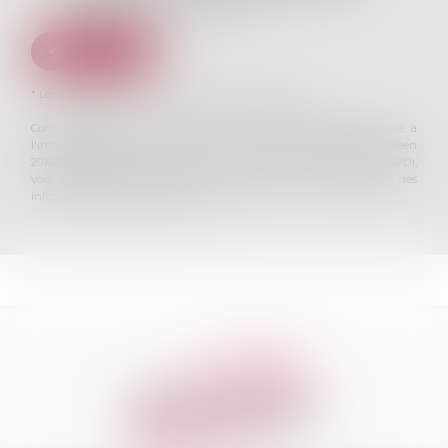
GAILLARD qui peut en découler.
Envoyer
* Les champs suivis d'un astérisque sont obligatoires.
Conformément à la loi n°78-17 du 6 janvier 1978 modifiée relative à
l'informatique, aux fichiers et aux libertés, et au règlement européen
2016/679, dit Règlement Général sur la Protection des Données (RGPD),
vous disposez d'un droit d'accès, de rectification, de suppression des
informations qui vous concernent.