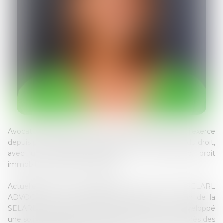
Avocat expérimenté inscrit au Barreau d’Annecy, j’exerce
depuis plus de vingt ans dans des domaines variés du droit,
avec une expertise particulière en droit public, droit
immobilier et droit de la famille.
Actuellement avocat collaborateur au sein de la SELARL
ADVOCATEM, j’ai auparavant été associée au sein de la
SELARL GAILLARD OSTER ASSOCIÉS, où j’ai développé
une solide expérience en conseil et contentieux auprès des