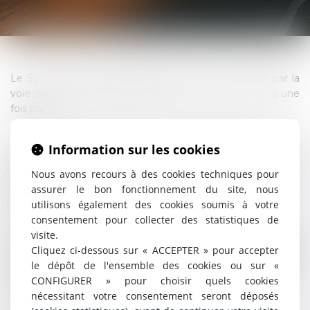
Le Syndicat des Copropriétaires prend des décisions par la
voie de son assemblée générale qui se réunit au moins une
fois par an.
J’interviens en demande comme en défense dans le cadre
Information sur les cookies
d’actions tendant à l’annulation de tout ou partie des
résolutions lorsqu’un copropriétaire estime que ces
Nous avons recours à des cookies techniques pour
dernières ont été votées de manière irrégulière ou
assurer le bon fonctionnement du site, nous
méconnaissent ses droits.
utilisons également des cookies soumis à votre
consentement pour collecter des statistiques de
C’est le Tribunal Judiciaire, saisi dans un délai de 2 mois à
visite.
compter de la notification du Procès-verbal de l’assemblée
Cliquez ci-dessous sur « ACCEPTER » pour accepter
générale, qui tranche alors, annulant parfois les résolutions
le dépôt de l'ensemble des cookies ou sur «
et pouvant même dans certains cas se substituer à
CONFIGURER » pour choisir quels cookies
l’assemblée générale.
nécessitant votre consentement seront déposés