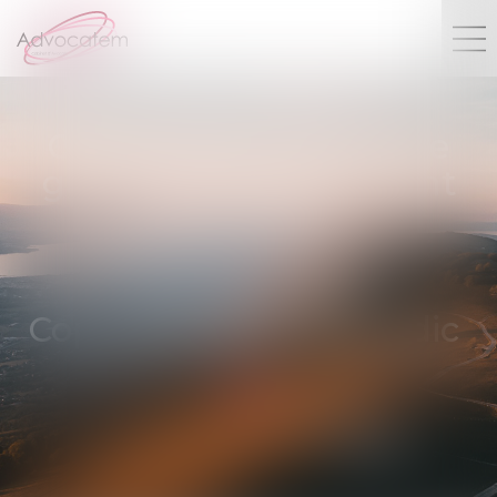
Copropriété, assemblée
générale, recouvrement
de charges,
responsabilités du
Syndicat des
Copropriétaires et Syndic