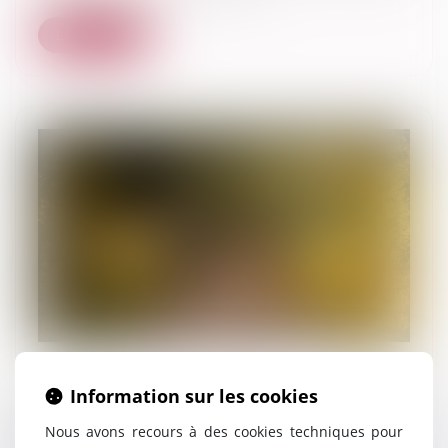
Lire la suite
Information sur les cookies
Tutelle et conflit familial : quelle place
pour la famille ?
Nous avons recours à des cookies techniques pour