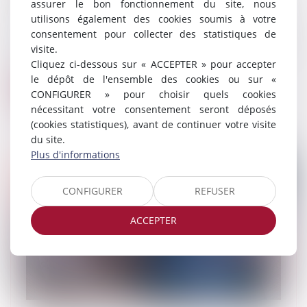
assurer le bon fonctionnement du site, nous
16/07/2025
En matière de protection juridique des
utilisons également des cookies soumis à votre
majeurs, les articles 449 et 450 du Code
consentement pour collecter des statistiques de
civil prévoient que la tutelle familiale
visite.
doit être préférée à celle exercée p...
Cliquez ci-dessous sur « ACCEPTER » pour accepter
le dépôt de l'ensemble des cookies ou sur «
Lire la suite
CONFIGURER » pour choisir quels cookies
nécessitant votre consentement seront déposés
(cookies statistiques), avant de continuer votre visite
du site.
Plus d'informations
CONFIGURER
REFUSER
ACCEPTER