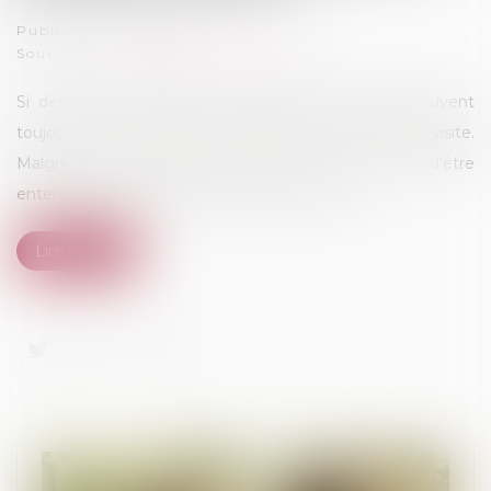
Publié le :
21/01/2025
Source :
www.lemag-juridique.com
Si des enfants mineurs sont placés, les parents peuvent
toujours, sous conditions, bénéficier d’un droit de visite.
Malgré leur minorité, les mineurs ont le droit d’être
entendus dans les procédures les concernant...
Lire la suite