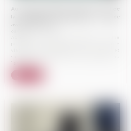
Au décès du débiteur, quel est le sort de
la prestation compensatoire allouée
avant le 1-7-2000 ?
05/10/2023
Après le décès du débiteur d’une
prestation compensatoire en rente
viagère fixée avant la loi de 2000, et
sans partage définitif de la succession au
1er janv...
Lire la suite