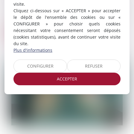
Si des enfants mineurs sont placés, les
visite.
parents peuvent toujours, sous
Cliquez ci-dessous sur « ACCEPTER » pour accepter
conditions, bénéficier d’un droit de visite.
le dépôt de l'ensemble des cookies ou sur «
Malgré leur minorité, les mineurs ont le...
CONFIGURER » pour choisir quels cookies
nécessitant votre consentement seront déposés
Lire la suite
(cookies statistiques), avant de continuer votre visite
du site.
Plus d'informations
CONFIGURER
REFUSER
ACCEPTER