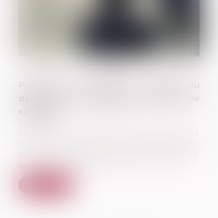
Protection de l'enfance : parution du
décret sur l'accompagnement du tiers de
confiance
05/09/2023
Le décret n° 2023-826 du 28 août 2023
relatif aux modalités d’accompagnement
du tiers digne de confiance, de l’accueil
durable et bénévole par un tiers et de...
Lire la suite