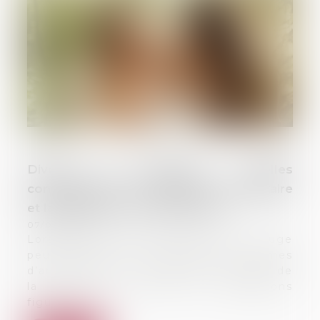
Divorce et remariage : quelles
conséquences sur la pension alimentaire
et la prestation compensatoire ?
07/03/2025
Lorsqu’un divorce est prononcé, le juge
peut imposer le versement de sommes
d’argent afin de compenser l’impact de
la séparation. Parmi ces obligations
figur...