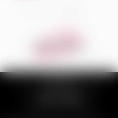
<<
<
1
2
3
4
>
>>
ADVOCATEM
3 Allée Luchino Visconti, 74100 ANNEMASSE
Tél :
04 50 74 30 99
CABINET D’ANNECY
2 avenue de Brogny, 74000 ANNECY