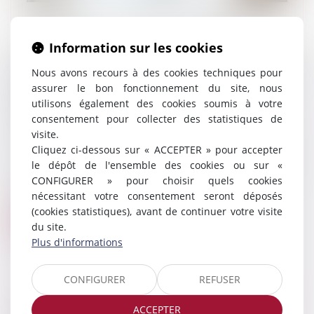
Garantie de parfait achèvement et
Information sur les cookies
absence de notification préalable des
Nous avons recours à des cookies techniques pour
désordres révélés postérieurement à la
assurer le bon fonctionnement du site, nous
réception
utilisons également des cookies soumis à votre
23/08/2023
consentement pour collecter des statistiques de
Vu l'article 1792-6 du Code civil, la
visite.
garantie de parfait achèvement, à
Cliquez ci-dessous sur « ACCEPTER » pour accepter
laquelle l'entrepreneur est tenu pendant
le dépôt de l'ensemble des cookies ou sur «
un délai d'un an, à compter de la
CONFIGURER » pour choisir quels cookies
réception,...
nécessitant votre consentement seront déposés
(cookies statistiques), avant de continuer votre visite
Lire la suite
du site.
Plus d'informations
CONFIGURER
REFUSER
ACCEPTER