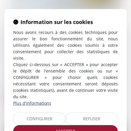
Information sur les cookies
Résiliation d’un marché à forfait et
Nous avons recours à des cookies techniques pour
assurer le bon fonctionnement du site, nous
manquements graves de l’entrepreneur à
utilisons également des cookies soumis à votre
ses obligations contractuelles
consentement pour collecter des statistiques de
10/07/2026
visite.
Un maître de l’ouvrage a confié à un
Cliquez ci-dessous sur « ACCEPTER » pour accepter
entrepreneur la réalisation d’un lot de
le dépôt de l'ensemble des cookies ou sur «
plomberie dans le cadre de la
CONFIGURER » pour choisir quels cookies
construction d’un nouveau magasin.
nécessitant votre consentement seront déposés
Après la résili...
(cookies statistiques), avant de continuer votre visite
du site.
Lire la suite
Plus d'informations
CONFIGURER
REFUSER