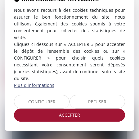
Encadrement des loyers des baux
Nous avons recours à des cookies techniques pour
d’habitation : prolongation du dispositif
assurer le bon fonctionnement du site, nous
utilisons également des cookies soumis à votre
jusqu’en 2026
consentement pour collecter des statistiques de
03/09/2025
visite.
Face aux difficultés d’accès au logement
Cliquez ci-dessous sur « ACCEPTER » pour accepter
dans les zones urbaines dites « tendues »
le dépôt de l'ensemble des cookies ou sur «
caractérisées par une population
CONFIGURER » pour choisir quels cookies
supérieure à 50 000 habitants et un
nécessitant votre consentement seront déposés
déséq...
(cookies statistiques), avant de continuer votre visite
Lire la suite
du site.
Plus d'informations
CONFIGURER
REFUSER
ACCEPTER