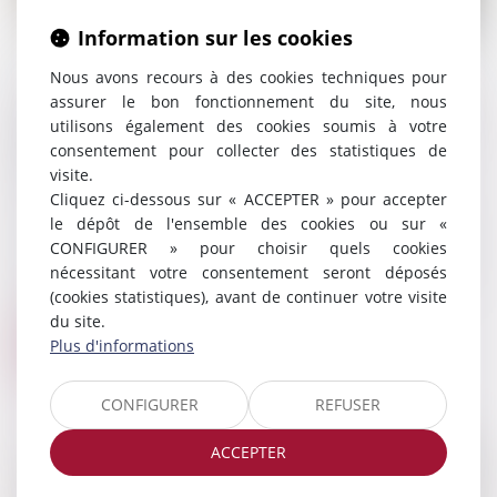
Information sur les cookies
Nous avons recours à des cookies techniques pour
Filiation naturelle et preuve de la
assurer le bon fonctionnement du site, nous
possession d’état : quand commence la
utilisons également des cookies soumis à votre
consentement pour collecter des statistiques de
prescription ?
visite.
15/04/2025
Cliquez ci-dessous sur « ACCEPTER » pour accepter
L’article 330 du Code civil prévoit que la
le dépôt de l'ensemble des cookies ou sur «
possession d’état peut être
CONFIGURER » pour choisir quels cookies
judiciairement constatée à la demande
nécessitant votre consentement seront déposés
de toute personne y ayant intérêt, dans
(cookies statistiques), avant de continuer votre visite
un délai...
du site.
Plus d'informations
Lire la suite
CONFIGURER
REFUSER
ACCEPTER