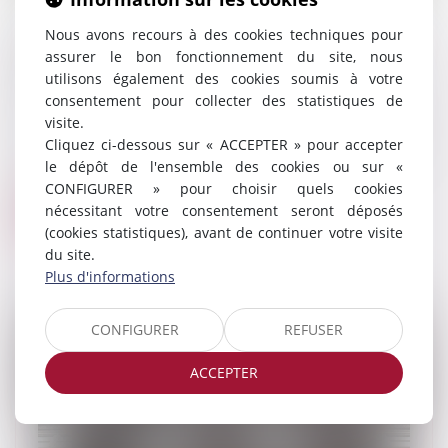
Nous avons recours à des cookies techniques pour
Bail professionnel ou bail commercial :
assurer le bon fonctionnement du site, nous
quelles différences, comment choisir ?
utilisons également des cookies soumis à votre
02/04/2024
consentement pour collecter des statistiques de
Vous avez décidé de lancer votre propre
visite.
entreprise et vous hésitez, dans le cadre
Cliquez ci-dessous sur « ACCEPTER » pour accepter
du processus de création, entre conclure
le dépôt de l'ensemble des cookies ou sur «
un bail professionnel ou un bail c...
CONFIGURER » pour choisir quels cookies
nécessitant votre consentement seront déposés
Lire la suite
(cookies statistiques), avant de continuer votre visite
du site.
Plus d'informations
CONFIGURER
REFUSER
ACCEPTER