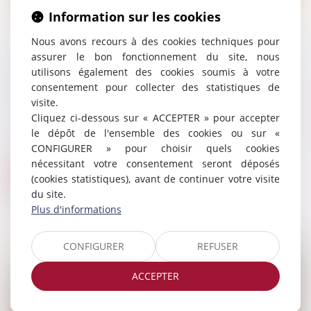
Information sur les cookies
Nous avons recours à des cookies techniques pour
assurer le bon fonctionnement du site, nous
Consentement à l’adoption et délai de
utilisons également des cookies soumis à votre
rétractation
consentement pour collecter des statistiques de
23/05/2023
visite.
Une femme donne naissance à un enfant
Cliquez ci-dessous sur « ACCEPTER » pour accepter
en janvier 2016. Son épouse sollicite une
le dépôt de l'ensemble des cookies ou sur «
adoption plénière de l’enfant en avril
CONFIGURER » pour choisir quels cookies
2016, à laquelle la mère biologique a...
nécessitant votre consentement seront déposés
(cookies statistiques), avant de continuer votre visite
Lire la suite
du site.
Plus d'informations
CONFIGURER
REFUSER
ACCEPTER