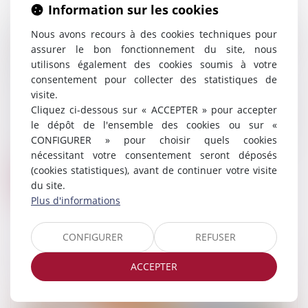
Information sur les cookies
Réparation ou camouflage des désordres
Nous avons recours à des cookies techniques pour
antérieurement à la vente : quid des vices
assurer le bon fonctionnement du site, nous
cachés ?
utilisons également des cookies soumis à votre
15/03/2023
consentement pour collecter des statistiques de
Une Cour d’appel avait relevé dans un
visite.
litige opposant un vendeur et un
Cliquez ci-dessous sur « ACCEPTER » pour accepter
acheteur, qu’un contre-mur avait été
le dépôt de l'ensemble des cookies ou sur «
réalisé un an avant la vente afin de
CONFIGURER » pour choisir quels cookies
conforter un...
nécessitant votre consentement seront déposés
(cookies statistiques), avant de continuer votre visite
Lire la suite
du site.
Plus d'informations
CONFIGURER
REFUSER
ACCEPTER