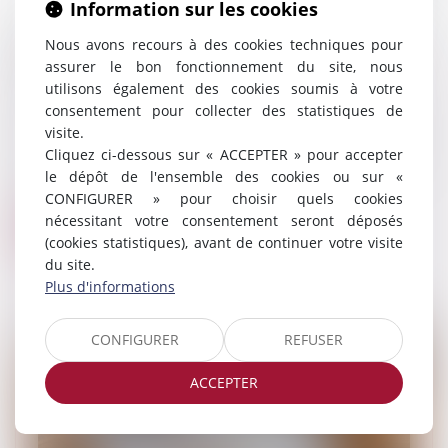
Information sur les cookies
Transmission d'entreprise : l'importance
Nous avons recours à des cookies techniques pour
d'une stratégie de cession
assurer le bon fonctionnement du site, nous
20/01/2025
utilisons également des cookies soumis à votre
Il se positionne comme un expert de
consentement pour collecter des statistiques de
l’ingénierie de la stratégie de
visite.
transmission en Auvergne-Rhône-Alpes,
Cliquez ci-dessous sur « ACCEPTER » pour accepter
car "valoriser une entreprise au sens
le dépôt de l'ensemble des cookies ou sur «
financier du...
CONFIGURER » pour choisir quels cookies
nécessitant votre consentement seront déposés
Lire la suite
(cookies statistiques), avant de continuer votre visite
du site.
Plus d'informations
CONFIGURER
REFUSER
ACCEPTER