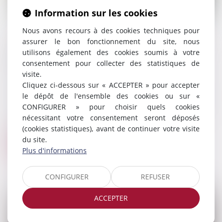
Information sur les cookies
Nous avons recours à des cookies techniques pour
assurer le bon fonctionnement du site, nous
Servitude et donation-partage : quand
utilisons également des cookies soumis à votre
l’indivision ne suffit pas !
consentement pour collecter des statistiques de
14/03/2025
visite.
La destination du père de famille
Cliquez ci-dessous sur « ACCEPTER » pour accepter
permet-elle d’établir une servitude
le dépôt de l'ensemble des cookies ou sur «
lorsque des biens sont attribués lors
CONFIGURER » pour choisir quels cookies
d’une donation-partage ? La Cour de
nécessitant votre consentement seront déposés
cassation, da...
(cookies statistiques), avant de continuer votre visite
du site.
Lire la suite
Plus d'informations
CONFIGURER
REFUSER
ACCEPTER