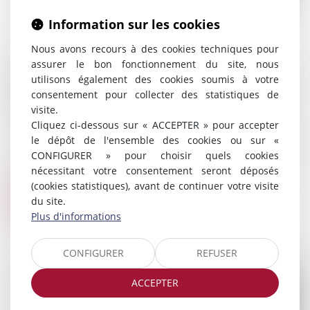
Information sur les cookies
Nous avons recours à des cookies techniques pour
Prescription et indemnité d’occupation :
assurer le bon fonctionnement du site, nous
précision de la Cour de cassation sur la
utilisons également des cookies soumis à votre
consentement pour collecter des statistiques de
période à prendre en compte
visite.
01/08/2025
Cliquez ci-dessous sur « ACCEPTER » pour accepter
En matière de liquidation du régime
le dépôt de l'ensemble des cookies ou sur «
matrimonial consécutive à un divorce, le
CONFIGURER » pour choisir quels cookies
respect des règles procédurales s’impose
nécessitant votre consentement seront déposés
avec rigueur. Le juge est tenu d’observ...
(cookies statistiques), avant de continuer votre visite
Lire la suite
du site.
Plus d'informations
CONFIGURER
REFUSER
ACCEPTER