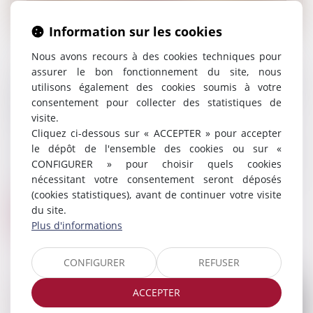
Information sur les cookies
Nous avons recours à des cookies techniques pour
assurer le bon fonctionnement du site, nous
L’impossibilité pour le tiers donneur
utilisons également des cookies soumis à votre
d’établir une filiation avec l’enfant né du
consentement pour collecter des statistiques de
don est conforme
visite.
19/07/2023
Cliquez ci-dessous sur « ACCEPTER » pour accepter
Le droit de mener une vie familiale
le dépôt de l'ensemble des cookies ou sur «
normale n’implique pas le droit, pour le
CONFIGURER » pour choisir quels cookies
tiers donneur, d’établir un lien de filiation
nécessitant votre consentement seront déposés
avec l’enfant issu du don ; aussi...
(cookies statistiques), avant de continuer votre visite
du site.
Lire la suite
Plus d'informations
CONFIGURER
REFUSER
ACCEPTER