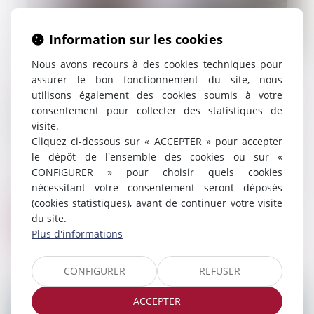
Information sur les cookies
Nous avons recours à des cookies techniques pour
assurer le bon fonctionnement du site, nous
utilisons également des cookies soumis à votre
Encadrement des loyers : le dispositif est
consentement pour collecter des statistiques de
reconduit jusqu’en juillet 2025
visite.
21/08/2024
Cliquez ci-dessous sur « ACCEPTER » pour accepter
L'encadrement de l'évolution des loyers
le dépôt de l'ensemble des cookies ou sur «
s'applique dans les communes situées en
CONFIGURER » pour choisir quels cookies
zone tendue. Il limite l'augmentation de
nécessitant votre consentement seront déposés
certains loyers lors du renouvelleme...
(cookies statistiques), avant de continuer votre visite
du site.
Lire la suite
Plus d'informations
CONFIGURER
REFUSER
ACCEPTER